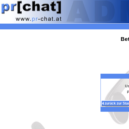
Bet
Us
P