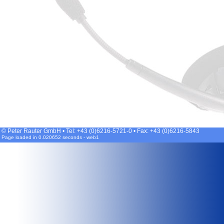
© Peter Rauter GmbH • Tel: +43 (0)6216-5721-0 • Fax: +43 (0)6216-5843
Page loaded in 0.020652 seconds - web1